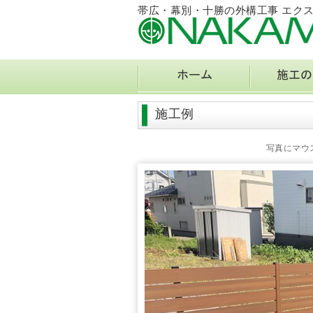
帯広・幕別・十勝の外構工事 エク
施工例
写真にマウ